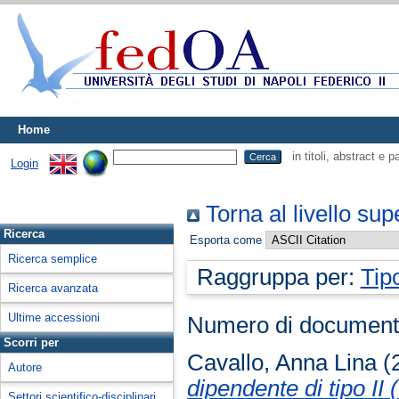
Home
in titoli, abstract e 
Login
Torna al livello sup
Ricerca
Esporta come
Ricerca semplice
Raggruppa per:
Tip
Ricerca avanzata
Ultime accessioni
Numero di document
Scorri per
Cavallo, Anna Lina
(
Autore
dipendente di tipo I
Settori scientifico-disciplinari