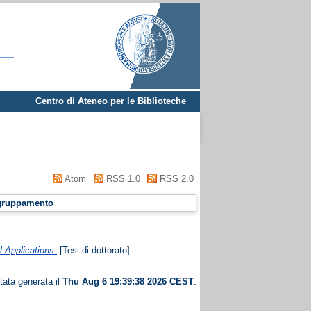
Centro di Ateneo per le Biblioteche
Atom
RSS 1.0
RSS 2.0
gruppamento
l Applications.
[Tesi di dottorato]
tata generata il
Thu Aug 6 19:39:38 2026 CEST
.