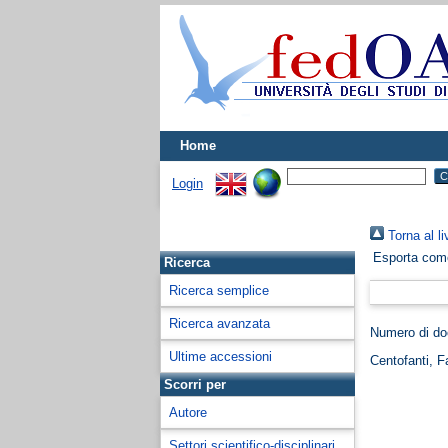
Home
Login
Torna al li
Esporta co
Ricerca
Ricerca semplice
Ricerca avanzata
Numero di d
Ultime accessioni
Centofanti, F
Scorri per
Autore
Settori scientifico-disciplinari