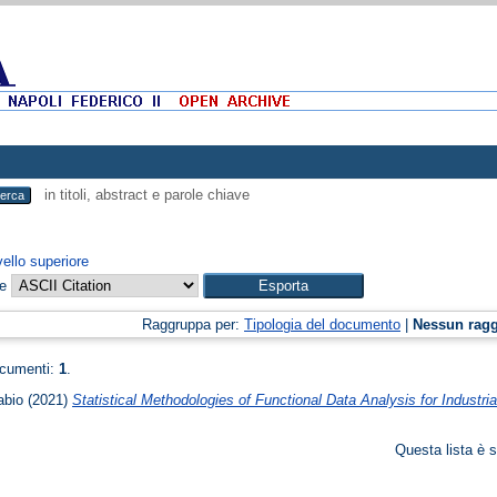
in titoli, abstract e parole chiave
vello superiore
me
Raggruppa per:
Tipologia del documento
|
Nessun rag
ocumenti:
1
.
abio
(2021)
Statistical Methodologies of Functional Data Analysis for Industria
Questa lista è s