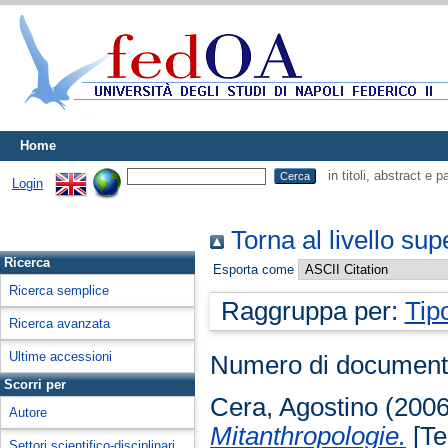
Home
in titoli, abstract e 
Login
Torna al livello sup
Ricerca
Esporta come
Ricerca semplice
Raggruppa per:
Tip
Ricerca avanzata
Ultime accessioni
Numero di document
Scorri per
Cera, Agostino
(200
Autore
Mitanthropologie.
[Tes
Settori scientifico-disciplinari