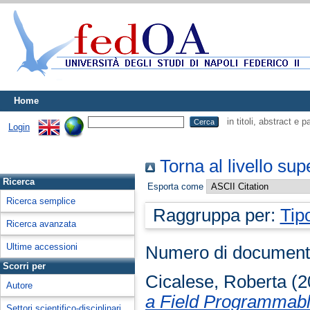
Home
in titoli, abstract e 
Login
Torna al livello sup
Ricerca
Esporta come
Ricerca semplice
Raggruppa per:
Tip
Ricerca avanzata
Ultime accessioni
Numero di document
Scorri per
Cicalese, Roberta
(2
Autore
a Field Programmabl
Settori scientifico-disciplinari