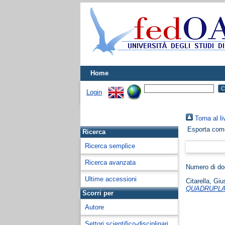
Home
Login
Torna al li
Esporta co
Ricerca
Ricerca semplice
Ricerca avanzata
Numero di d
Ultime accessioni
Citarella, Gi
QUADRUPLA 
Scorri per
Autore
Settori scientifico-disciplinari