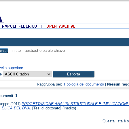
in titoli, abstract e parole chiave
vello superiore
me
Raggruppa per:
Tipologia del documento
|
Nessun rag
ocumenti:
1
.
useppe
(2011)
PROGETTAZIONE ANALISI STRUTTURALE E IMPLICAZIONI
ELICA DEL DNA.
[Tesi di dottorato] (Inedito)
Questa lista è s