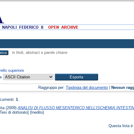
in titoli, abstract e parole chiave
vello superiore
me
Raggruppa per:
Tipologia del documento
|
Nessun rag
ocumenti:
1
.
ita
(2009)
ANALISI DI FLUSSO MESENTERICO NELL’ISCHEMIA INTESTI
Tesi di dottorato] (Inedito)
Questa lista è