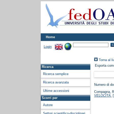
Home
Login
Torna al li
Esporta co
Ricerca
Ricerca semplice
Ricerca avanzata
Numero di d
Ultime accessioni
Compagna, R
VELOCITÀ.
[
Scorri per
Autore
Settori scientifico-disciplinari