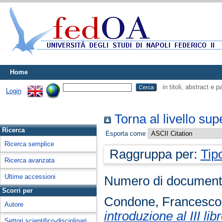
Home
in titoli, abstract e 
Login
Torna al livello sup
Ricerca
Esporta come
Ricerca semplice
Raggruppa per:
Tip
Ricerca avanzata
Ultime accessioni
Numero di document
Scorri per
Condone, Francesco
Autore
introduzione al III l
Settori scientifico-disciplinari