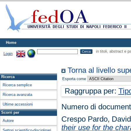
Home
in titoli, abstract e 
Login
Torna al livello sup
Ricerca
Esporta come
Ricerca semplice
Raggruppa per:
Tip
Ricerca avanzata
Ultime accessioni
Numero di document
Scorri per
Crespo Pardo, Davi
Autore
their use for the cha
Settori scientifico-disciplinari