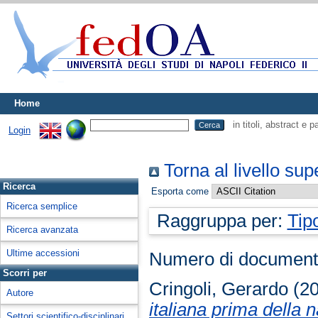
Home
in titoli, abstract e 
Login
Torna al livello sup
Ricerca
Esporta come
Ricerca semplice
Raggruppa per:
Tip
Ricerca avanzata
Ultime accessioni
Numero di document
Scorri per
Cringoli, Gerardo
(2
Autore
italiana prima della 
Settori scientifico-disciplinari