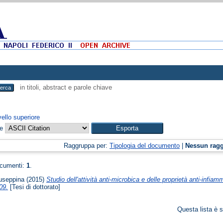
in titoli, abstract e parole chiave
vello superiore
me
Raggruppa per:
Tipologia del documento
|
Nessun rag
ocumenti:
1
.
iuseppina
(2015)
Studio dell'attività anti-microbica e delle proprietà anti-infi
09.
[Tesi di dottorato]
Questa lista è s