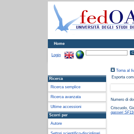
Home
Login
Torna al li
Esporta co
Ricerca
Ricerca semplice
Ricerca avanzata
Numero di d
Ultime accessioni
Criscuolo, G
gasseri SF11
Scorri per
Autore
Settori scientifico-disciplinari