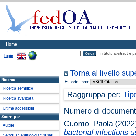
Home
in titoli, abstract e 
Login
Torna al livello sup
Ricerca
Esporta come
Ricerca semplice
Raggruppa per:
Tip
Ricerca avanzata
Ultime accessioni
Numero di document
Scorri per
Cuomo, Paola
(2022
Autore
bacterial infections 
Settori scientifico-disciplinari