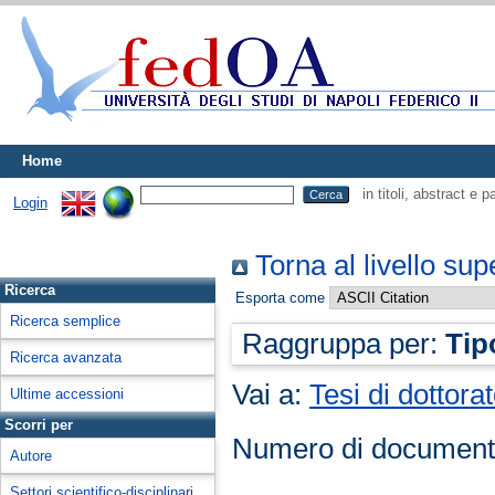
Home
in titoli, abstract e 
Login
Torna al livello sup
Ricerca
Esporta come
Ricerca semplice
Raggruppa per:
Tip
Ricerca avanzata
Vai a:
Tesi di dottora
Ultime accessioni
Scorri per
Numero di document
Autore
Settori scientifico-disciplinari