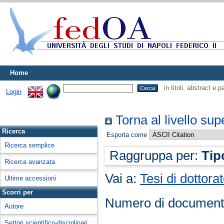
Home
in titoli, abstract e 
Login
Torna al livello sup
Ricerca
Esporta come
Ricerca semplice
Raggruppa per:
Tip
Ricerca avanzata
Vai a:
Tesi di dottora
Ultime accessioni
Scorri per
Numero di document
Autore
Settori scientifico-disciplinari