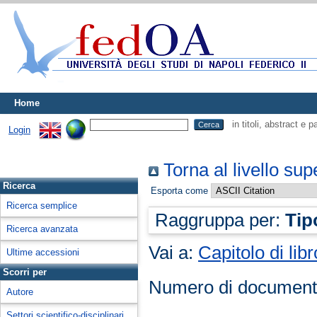
Home
in titoli, abstract e 
Login
Torna al livello sup
Ricerca
Esporta come
Ricerca semplice
Raggruppa per:
Tip
Ricerca avanzata
Vai a:
Capitolo di libr
Ultime accessioni
Scorri per
Numero di document
Autore
Settori scientifico-disciplinari