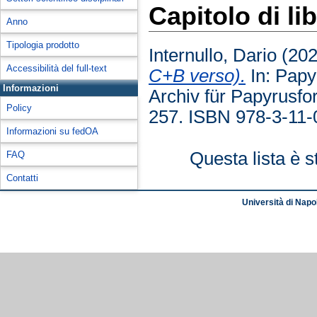
Capitolo di li
Anno
Tipologia prodotto
Internullo, Dario
(20
Accessibilità del full-text
C+B verso).
In: Papyr
Informazioni
Archiv für Papyrusfor
Policy
257. ISBN 978-3-11
Informazioni su fedOA
Questa lista è s
FAQ
Contatti
Università di Napol