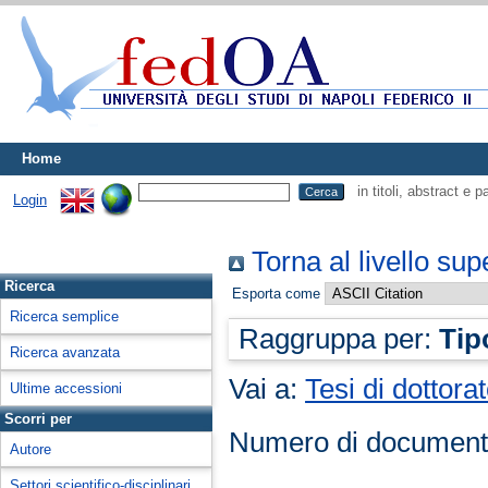
Home
in titoli, abstract e 
Login
Torna al livello sup
Ricerca
Esporta come
Ricerca semplice
Raggruppa per:
Tip
Ricerca avanzata
Vai a:
Tesi di dottora
Ultime accessioni
Scorri per
Numero di document
Autore
Settori scientifico-disciplinari