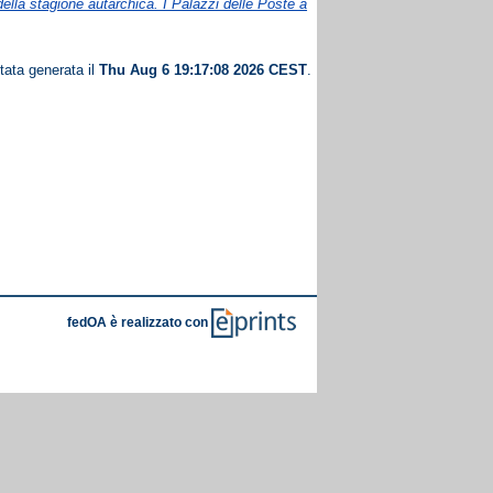
della stagione autarchica. I Palazzi delle Poste a
tata generata il
Thu Aug 6 19:17:08 2026 CEST
.
fedOA è realizzato con