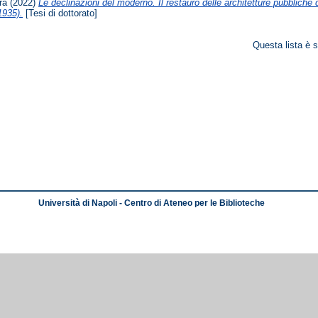
ra
(2022)
Le declinazioni del moderno. Il restauro delle architetture pubbliche 
935).
[Tesi di dottorato]
Questa lista è s
Università di Napoli - Centro di Ateneo per le Biblioteche