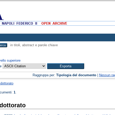
in titoli, abstract e parole chiave
vello superiore
me
Raggruppa per:
Tipologia del documento
|
Nessun ra
 dottorato
ocumenti:
1
.
 dottorato