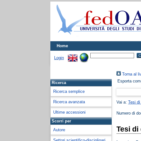
Home
Login
Torna al li
Esporta co
Ricerca
Ricerca semplice
Ricerca avanzata
Vai a:
Tesi di
Ultime accessioni
Numero di d
Scorri per
Tesi di
Autore
Settori scientifico-disciplinari