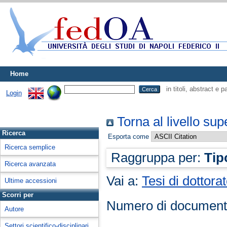
Home
in titoli, abstract e 
Login
Torna al livello sup
Ricerca
Esporta come
Ricerca semplice
Raggruppa per:
Tip
Ricerca avanzata
Vai a:
Tesi di dottora
Ultime accessioni
Scorri per
Numero di document
Autore
Settori scientifico-disciplinari