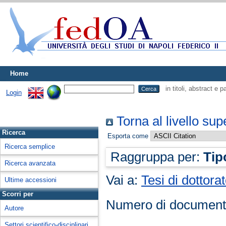
Home
in titoli, abstract e 
Login
Torna al livello sup
Ricerca
Esporta come
Ricerca semplice
Raggruppa per:
Tip
Ricerca avanzata
Vai a:
Tesi di dottora
Ultime accessioni
Scorri per
Numero di document
Autore
Settori scientifico-disciplinari