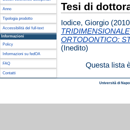
Tesi di dottor
Anno
Tipologia prodotto
Iodice, Giorgio
(201
Accessibilità del full-text
TRIDIMENSIONALE
Informazioni
ORTODONTICO: STU
Policy
(Inedito)
Informazioni su fedOA
Questa lista 
FAQ
Contatti
Università di Napol