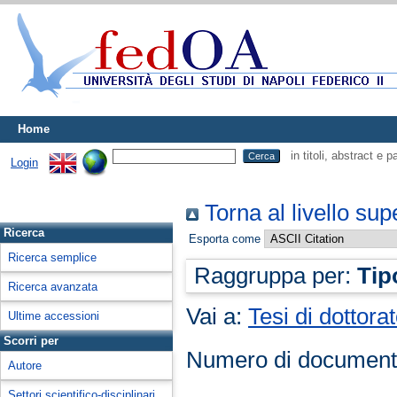
Home
in titoli, abstract e 
Login
Torna al livello sup
Ricerca
Esporta come
Ricerca semplice
Raggruppa per:
Tip
Ricerca avanzata
Vai a:
Tesi di dottora
Ultime accessioni
Scorri per
Numero di document
Autore
Settori scientifico-disciplinari