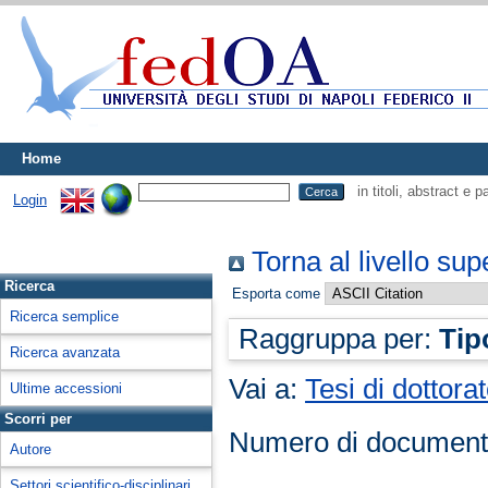
Home
in titoli, abstract e 
Login
Torna al livello sup
Ricerca
Esporta come
Ricerca semplice
Raggruppa per:
Tip
Ricerca avanzata
Vai a:
Tesi di dottora
Ultime accessioni
Scorri per
Numero di document
Autore
Settori scientifico-disciplinari