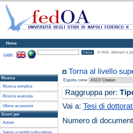
Home
in titoli, abstract e 
Login
Torna al livello sup
Ricerca
Esporta come
Ricerca semplice
Raggruppa per:
Tip
Ricerca avanzata
Vai a:
Tesi di dottora
Ultime accessioni
Scorri per
Numero di document
Autore
Settori scientifico-disciplinari