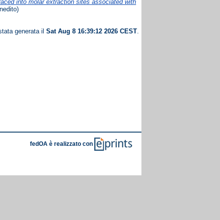
aced into molar extraction sites associated with
Inedito)
stata generata il
Sat Aug 8 16:39:12 2026 CEST
.
fedOA è realizzato con