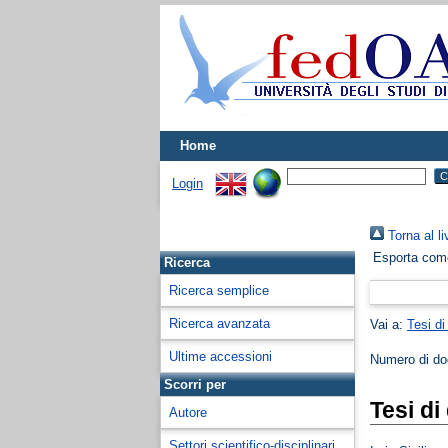
Home
Login
Torna al li
Esporta co
Ricerca
Ricerca semplice
Ricerca avanzata
Vai a:
Tesi di
Ultime accessioni
Numero di d
Scorri per
Tesi di
Autore
Settori scientifico-disciplinari