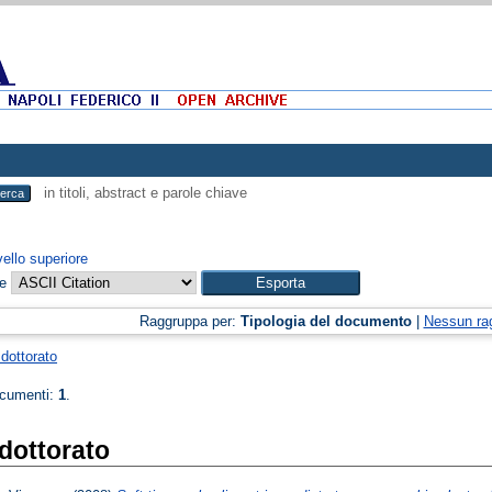
in titoli, abstract e parole chiave
vello superiore
me
Raggruppa per:
Tipologia del documento
|
Nessun ra
 dottorato
ocumenti:
1
.
 dottorato