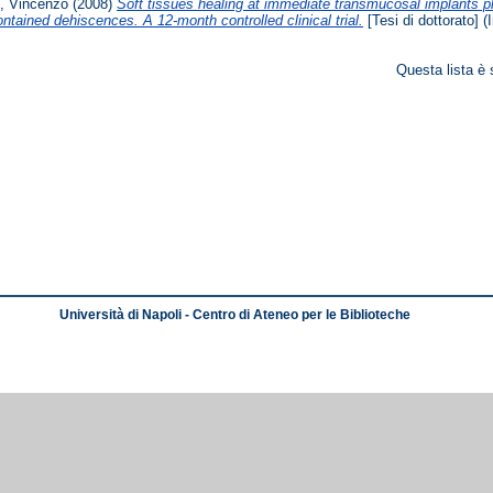
no, Vincenzo
(2008)
Soft tissues healing at immediate transmucosal implants pl
ontained dehiscences. A 12-month controlled clinical trial.
[Tesi di dottorato] (
Questa lista è 
Università di Napoli - Centro di Ateneo per le Biblioteche