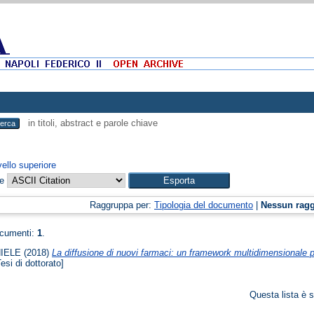
in titoli, abstract e parole chiave
vello superiore
me
Raggruppa per:
Tipologia del documento
|
Nessun rag
ocumenti:
1
.
IELE
(2018)
La diffusione di nuovi farmaci: un framework multidimensionale p
esi di dottorato]
Questa lista è s