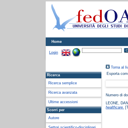
Home
Login
Torna al li
Esporta co
Ricerca
Ricerca semplice
Ricerca avanzata
Numero di d
Ultime accessioni
LEONE, DAN
healthcare.
[T
Scorri per
Autore
Settori scientifico-disciplinari