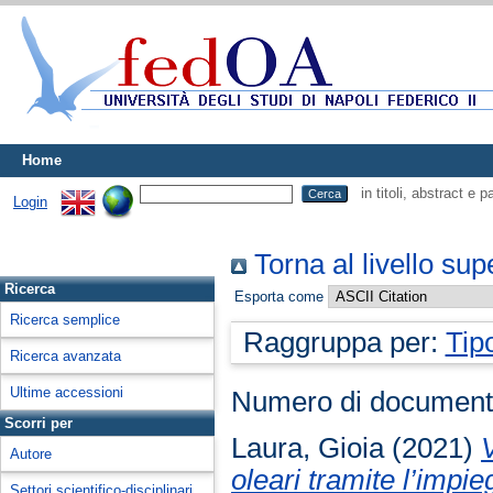
Home
in titoli, abstract e 
Login
Torna al livello sup
Ricerca
Esporta come
Ricerca semplice
Raggruppa per:
Tip
Ricerca avanzata
Ultime accessioni
Numero di document
Scorri per
Laura, Gioia
(2021)
Autore
oleari tramite l’impi
Settori scientifico-disciplinari