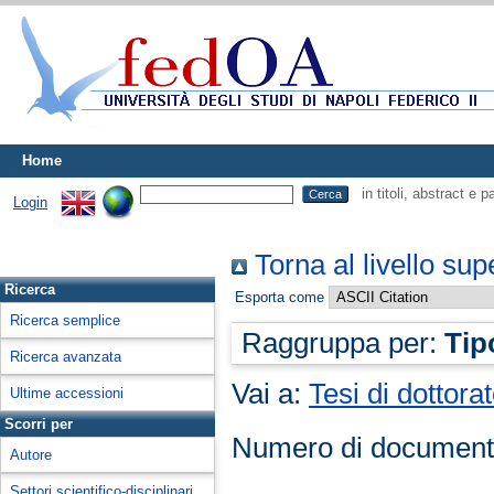
Home
in titoli, abstract e 
Login
Torna al livello sup
Ricerca
Esporta come
Ricerca semplice
Raggruppa per:
Tip
Ricerca avanzata
Vai a:
Tesi di dottora
Ultime accessioni
Scorri per
Numero di document
Autore
Settori scientifico-disciplinari