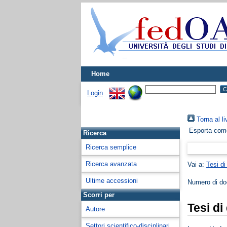
Home
Login
Torna al li
Esporta co
Ricerca
Ricerca semplice
Ricerca avanzata
Vai a:
Tesi di
Ultime accessioni
Numero di d
Scorri per
Tesi di
Autore
Settori scientifico-disciplinari