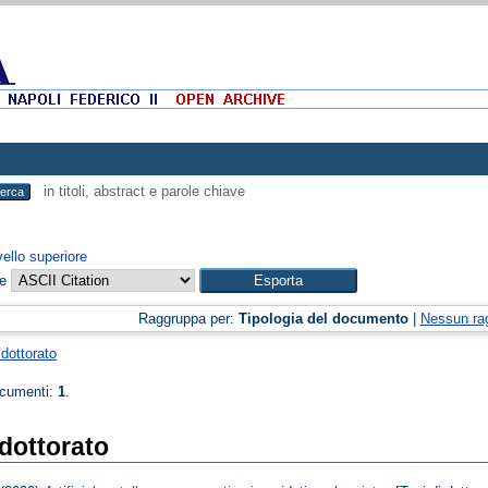
in titoli, abstract e parole chiave
vello superiore
me
Raggruppa per:
Tipologia del documento
|
Nessun ra
 dottorato
ocumenti:
1
.
 dottorato