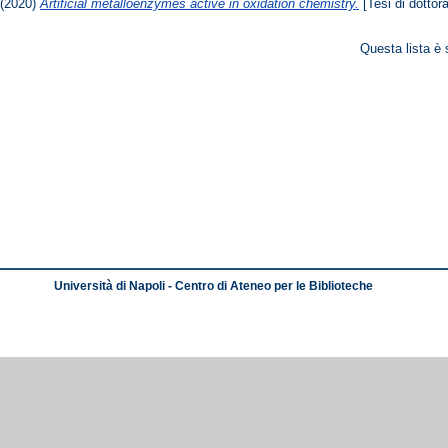
(2020)
Artificial metalloenzymes active in oxidation chemistry.
[Tesi di dottora
Questa lista è 
Università di Napoli - Centro di Ateneo per le Biblioteche