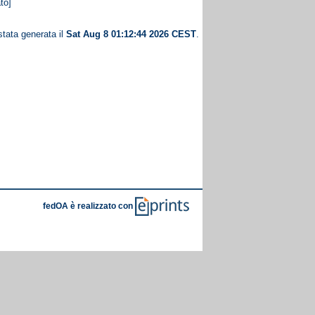
to]
stata generata il
Sat Aug 8 01:12:44 2026 CEST
.
fedOA è realizzato con