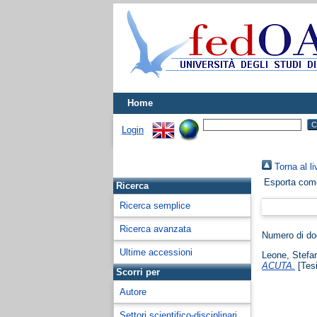
Home
Login
Torna al li
Esporta co
Ricerca
Ricerca semplice
Ricerca avanzata
Numero di d
Ultime accessioni
Leone, Stefa
ACUTA.
[Tesi
Scorri per
Autore
Settori scientifico-disciplinari