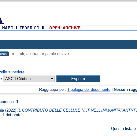
in titoli, abstract e parole chiave
vello superiore
me
Raggruppa per:
Tipologia del documento
|
Nessun rag
ocumenti:
1
.
nia
(2022)
IL CONTRIBUTO DELLE CELLULE NKT NELL’IMMUNITA’ ANTI
 di dottorato]
Questa lista è