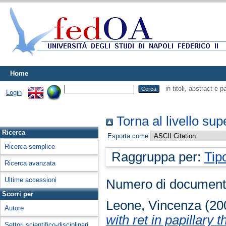
Home
in titoli, abstract e 
Login
Torna al livello sup
Ricerca
Esporta come
Ricerca semplice
Raggruppa per:
Tip
Ricerca avanzata
Ultime accessioni
Numero di document
Scorri per
Leone, Vincenza
(20
Autore
with ret in papillary 
Settori scientifico-disciplinari