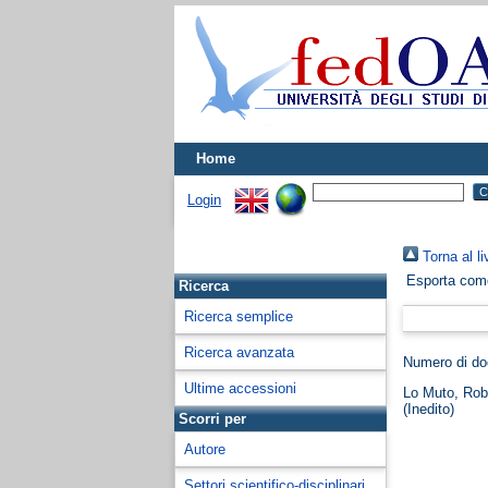
Home
Login
Torna al li
Esporta co
Ricerca
Ricerca semplice
Ricerca avanzata
Numero di d
Ultime accessioni
Lo Muto, Rob
(Inedito)
Scorri per
Autore
Settori scientifico-disciplinari