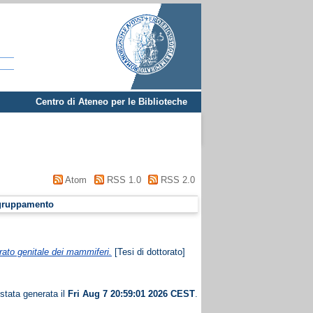
Centro di Ateneo per le Biblioteche
Atom
RSS 1.0
RSS 2.0
gruppamento
arato genitale dei mammiferi.
[Tesi di dottorato]
 stata generata il
Fri Aug 7 20:59:01 2026 CEST
.