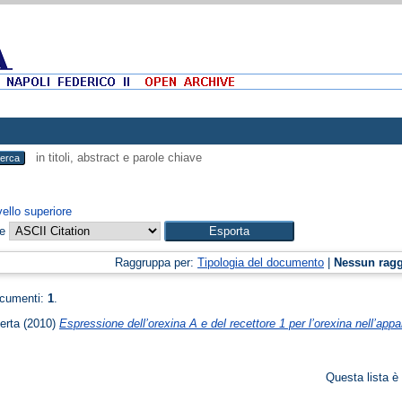
in titoli, abstract e parole chiave
vello superiore
me
Raggruppa per:
Tipologia del documento
|
Nessun rag
ocumenti:
1
.
erta
(2010)
Espressione dell’orexina A e del recettore 1 per l’orexina nell’app
Questa lista è