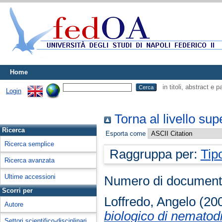
Home
in titoli, abstract e 
Login
Torna al livello sup
Ricerca
Esporta come
Ricerca semplice
Raggruppa per:
Tip
Ricerca avanzata
Ultime accessioni
Numero di document
Scorri per
Loffredo, Angelo
(20
Autore
biologico di nematodi
Settori scientifico-disciplinari