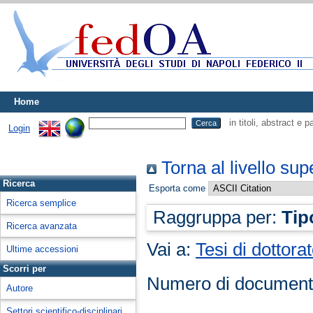
Home
in titoli, abstract e 
Login
Torna al livello sup
Ricerca
Esporta come
Ricerca semplice
Raggruppa per:
Tip
Ricerca avanzata
Vai a:
Tesi di dottora
Ultime accessioni
Scorri per
Numero di document
Autore
Settori scientifico-disciplinari