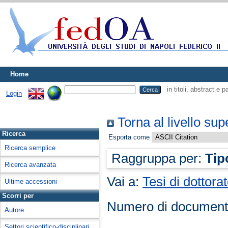
Home
in titoli, abstract e 
Login
Torna al livello sup
Ricerca
Esporta come
Ricerca semplice
Raggruppa per:
Tip
Ricerca avanzata
Vai a:
Tesi di dottora
Ultime accessioni
Scorri per
Numero di document
Autore
Settori scientifico-disciplinari