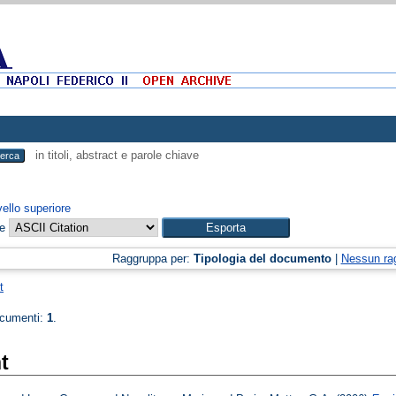
in titoli, abstract e parole chiave
vello superiore
me
Raggruppa per:
Tipologia del documento
|
Nessun ra
t
ocumenti:
1
.
t