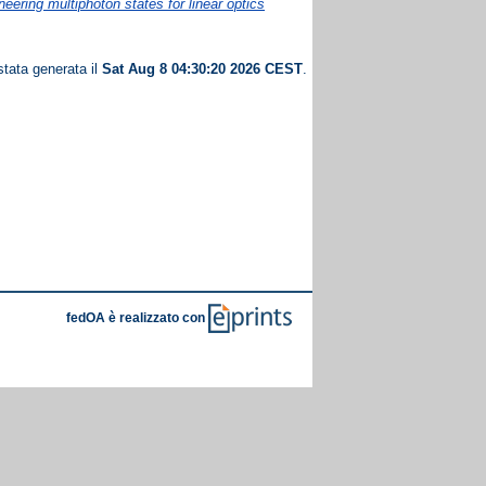
neering multiphoton states for linear optics
stata generata il
Sat Aug 8 04:30:20 2026 CEST
.
fedOA è realizzato con