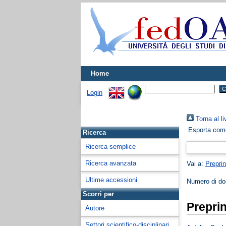
Home
Login
Torna al li
Esporta co
Ricerca
Ricerca semplice
Ricerca avanzata
Vai a:
Preprin
Ultime accessioni
Numero di d
Scorri per
Preprin
Autore
Settori scientifico-disciplinari