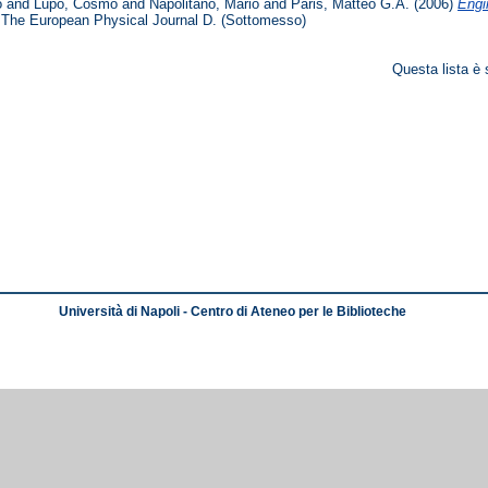
o
and
Lupo, Cosmo
and
Napolitano, Mario
and
Paris, Matteo G.A.
(2006)
Engi
The European Physical Journal D. (Sottomesso)
Questa lista è 
Università di Napoli - Centro di Ateneo per le Biblioteche