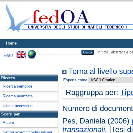
Home
in titoli, abstract e 
Login
Torna al livello sup
Ricerca
Esporta come
Ricerca semplice
Raggruppa per:
Tip
Ricerca avanzata
Ultime accessioni
Numero di document
Scorri per
Pes, Daniela
(2006)
Autore
transazionali.
[Tesi di
Settori scientifico-disciplinari