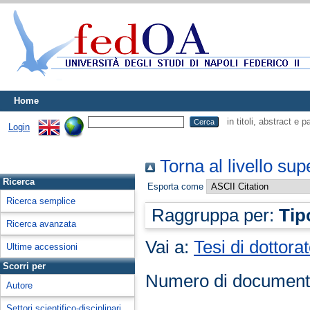
Home
in titoli, abstract e 
Login
Torna al livello sup
Ricerca
Esporta come
Ricerca semplice
Raggruppa per:
Tip
Ricerca avanzata
Vai a:
Tesi di dottora
Ultime accessioni
Scorri per
Numero di document
Autore
Settori scientifico-disciplinari