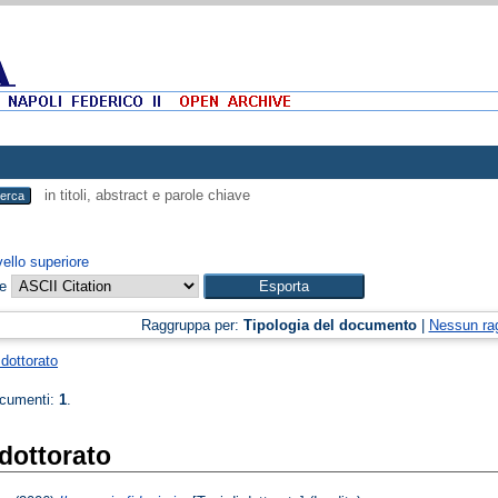
in titoli, abstract e parole chiave
vello superiore
me
Raggruppa per:
Tipologia del documento
|
Nessun ra
 dottorato
ocumenti:
1
.
 dottorato