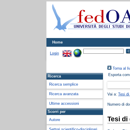
Home
Login
Torna al li
Esporta co
Ricerca
Ricerca semplice
Ricerca avanzata
Vai a:
Tesi di
Ultime accessioni
Numero di d
Scorri per
Tesi di
Autore
Settori scientifico-disciplinari