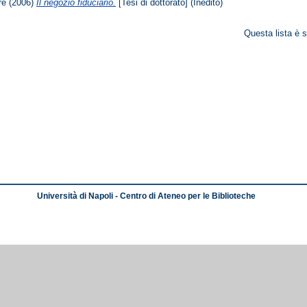
re
(2006)
Il negozio fiduciario.
[Tesi di dottorato] (Inedito)
Questa lista è s
Università di Napoli - Centro di Ateneo per le Biblioteche