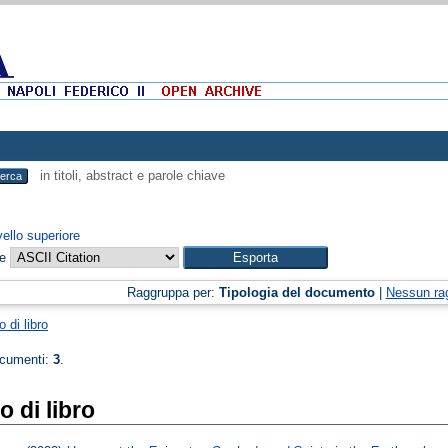
in titoli, abstract e parole chiave
vello superiore
me
Raggruppa per:
Tipologia del documento
|
Nessun ra
o di libro
ocumenti:
3
.
o di libro