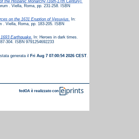
of the Hispanic Monarchy (16th-17th Century).
ctorum . Viella, Roma, pp. 231-258. ISBN
urces on the 1631 Eruption of Vesuvius.
In:
um . Viella, Roma, pp. 183-205. ISBN
e 1693 Earthquake.
In: Heroes in dark times.
p. 287-304. ISBN 9791254692233
 stata generata il
Fri Aug 7 07:00:54 2026 CEST
.
fedOA è realizzato con