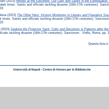
naro
(2023)
Heroes at the Epicentre: Our Lady and Saints in the Earthquakes 
 dark times. Saints and officials tackling disaster (16th-17th centuries). San
33
ilena
(2023)
The Other Hero: Viceroy Monterrey in Literary and Figurative So
k times. Saints and officials tackling disaster (16th-17th centuries). Sanctor
33
(2023)
Seeking the Protector Saint: Cults and Devotions in Palermo after th
ficials tackling disaster (16th-17th centuries). Sanctorum . Viella, Roma, p
Questa lista è
Università di Napoli - Centro di Ateneo per le Biblioteche