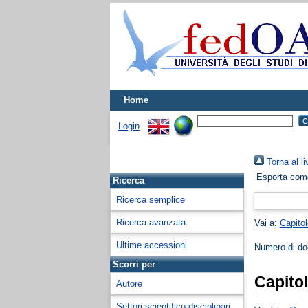
Home
Login
Torna al li
Esporta co
Ricerca
Ricerca semplice
Ricerca avanzata
Vai a:
Capitol
Ultime accessioni
Numero di d
Scorri per
Capitol
Autore
Settori scientifico-disciplinari