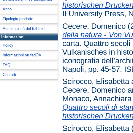
historischen Drucken
Anno
II University Press, N
Tipologia prodotto
Cecere, Domenico
(
Accessibilità del full-text
della natura - Von 
Informazioni
carta. Quattro secol
Policy
Vulkanisches in hist
Informazioni su fedOA
iconografia dell’archi
FAQ
Napoli, pp. 45-57. 
Contatti
Scirocco, Elisabetta
Cecere, Domenico
a
Monaco, Annachiara
Quattro secoli di st
historischen Drucken
Scirocco, Elisabetta