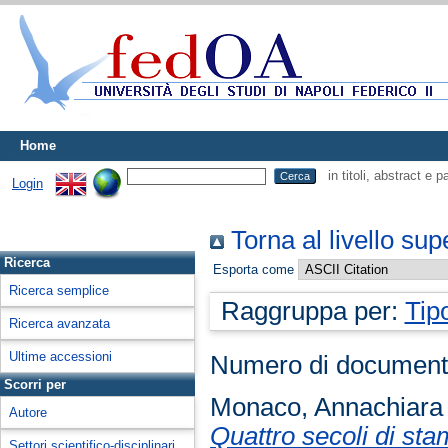
Home
in titoli, abstract e 
Login
Torna al livello sup
Ricerca
Esporta come
Ricerca semplice
Raggruppa per:
Tip
Ricerca avanzata
Ultime accessioni
Numero di document
Scorri per
Monaco, Annachiara
Autore
Quattro secoli di st
Settori scientifico-disciplinari