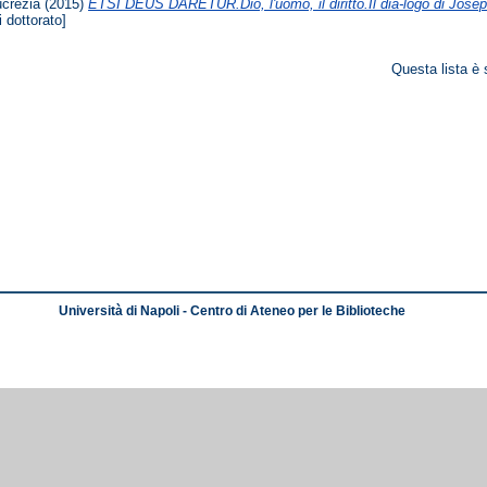
ucrezia
(2015)
ETSI DEUS DARETUR.Dio, l'uomo, il diritto.Il dia-logo di Josep
i dottorato]
Questa lista è 
Università di Napoli - Centro di Ateneo per le Biblioteche