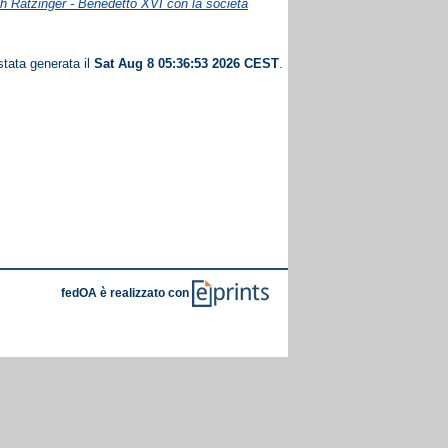
h Ratzinger - Benedetto XVI con la società
stata generata il
Sat Aug 8 05:36:53 2026 CEST
.
fedOA è realizzato con