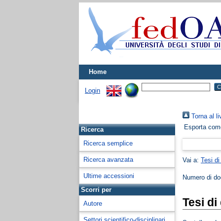
Home
Login
Torna al li
Esporta co
Ricerca
Ricerca semplice
Ricerca avanzata
Vai a:
Tesi di
Ultime accessioni
Numero di d
Scorri per
Tesi di
Autore
Settori scientifico-disciplinari