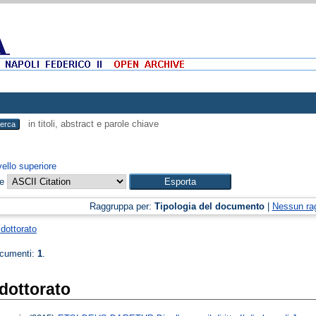
in titoli, abstract e parole chiave
vello superiore
me
Raggruppa per:
Tipologia del documento
|
Nessun ra
 dottorato
ocumenti:
1
.
 dottorato