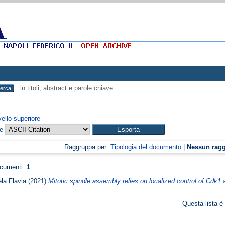
in titoli, abstract e parole chiave
vello superiore
me
Raggruppa per:
Tipologia del documento
|
Nessun rag
ocumenti:
1
.
la Flavia
(2021)
Mitotic spindle assembly relies on localized control of Cdk1 a
Questa lista è