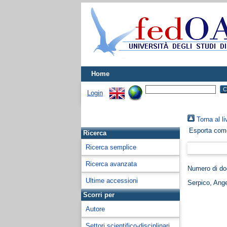
Home
Login
Torna al li
Esporta co
Ricerca
Ricerca semplice
Ricerca avanzata
Numero di d
Ultime accessioni
Serpico, Ange
Scorri per
Autore
Settori scientifico-disciplinari