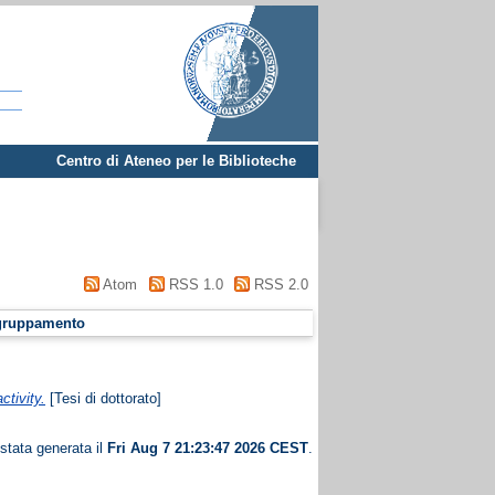
Centro di Ateneo per le Biblioteche
Atom
RSS 1.0
RSS 2.0
gruppamento
ctivity.
[Tesi di dottorato]
 stata generata il
Fri Aug 7 21:23:47 2026 CEST
.