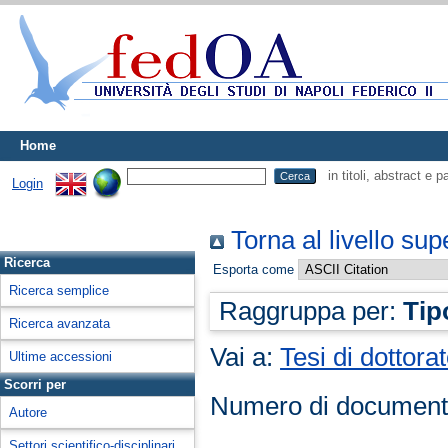
Home
in titoli, abstract e 
Login
Torna al livello sup
Ricerca
Esporta come
Ricerca semplice
Raggruppa per:
Tip
Ricerca avanzata
Vai a:
Tesi di dottora
Ultime accessioni
Scorri per
Numero di document
Autore
Settori scientifico-disciplinari