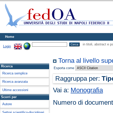
Home
in titoli, abstract e 
Login
Torna al livello sup
Ricerca
Esporta come
Ricerca semplice
Raggruppa per:
Tip
Ricerca avanzata
Vai a:
Monografia
Ultime accessioni
Scorri per
Numero di document
Autore
Settori scientifico-disciplinari