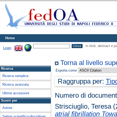
Home
in titoli, abstract e 
Login
Torna al livello sup
Ricerca
Esporta come
Ricerca semplice
Raggruppa per:
Tip
Ricerca avanzata
Ultime accessioni
Numero di document
Scorri per
Strisciuglio, Teresa
(
Autore
atrial fibrillation T
Settori scientifico-disciplinari