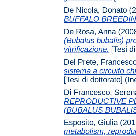
De Nicola, Donato
(2
BUFFALO BREEDIN
De Rosa, Anna
(200
(Bubalus bubalis) pro
vitrificazione.
[Tesi di
Del Prete, Francesc
sistema a circuito ch
[Tesi di dottorato] (In
Di Francesco, Seren
REPRODUCTIVE P
(BUBALUS BUBALIS
Esposito, Giulia
(201
metabolism, reproduc