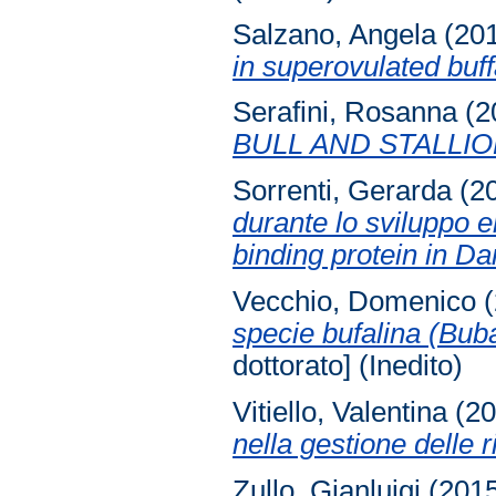
Salzano, Angela
(20
in superovulated buff
Serafini, Rosanna
(2
BULL AND STALLIO
Sorrenti, Gerarda
(2
durante lo sviluppo e
binding protein in Dan
Vecchio, Domenico
(
specie bufalina (Bubal
dottorato] (Inedito)
Vitiello, Valentina
(2
nella gestione delle r
Zullo, Gianluigi
(201