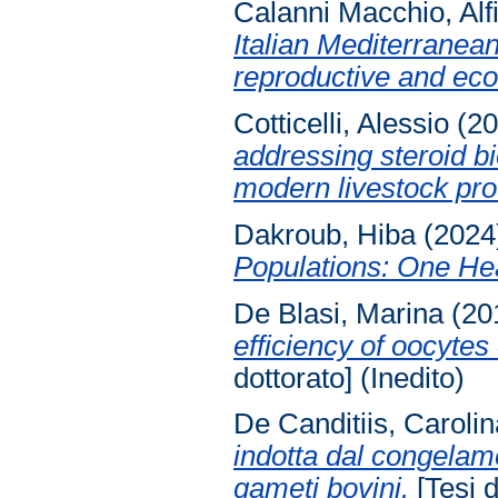
Calanni Macchio, Alf
Italian Mediterranean
reproductive and ec
Cotticelli, Alessio
(2
addressing steroid b
modern livestock pro
Dakroub, Hiba
(2024
Populations: One He
De Blasi, Marina
(20
efficiency of oocytes
dottorato] (Inedito)
De Canditiis, Carolin
indotta dal congelame
gameti bovini.
[Tesi d