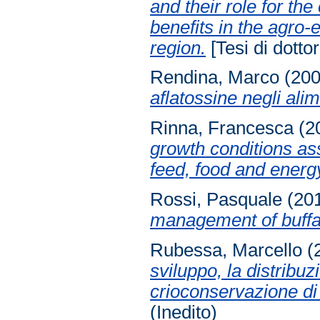
and their role for th
benefits in the agro
region.
[Tesi di dottor
Rendina, Marco
(20
aflatossine negli ali
Rinna, Francesca
(2
growth conditions asse
feed, food and energy
Rossi, Pasquale
(20
management of buffa
Rubessa, Marcello
(
sviluppo, la distribuz
crioconservazione di 
(Inedito)