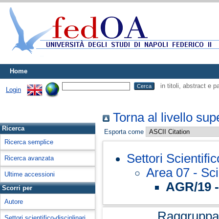
Home
in titoli, abstract e 
Login
Torna al livello sup
Ricerca
Esporta come
Ricerca semplice
Settori Scientifi
Ricerca avanzata
Area 07 - Sci
Ultime accessioni
AGR/19 -
Scorri per
Autore
Raggruppa
Settori scientifico-disciplinari