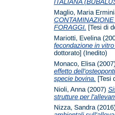
ITALIANA (BUBALU
Maglio, Maria Ermin
CONTAMINAZIONE D
FORAGGI.
[Tesi di d
Mariotti, Evelina
(20
fecondazione in vitro
dottorato] (Inedito)
Monaco, Elisa
(2007
effetto dell'osteopon
specie bovina.
[Tesi d
Nioli, Anna
(2007)
Si
strutture per l'allev
Nizza, Sandra
(2016
ambientali sull'allev