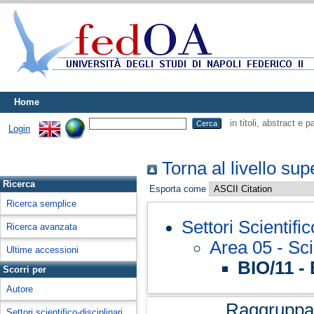
Home
in titoli, abstract e 
Login
Torna al livello sup
Ricerca
Esporta come
Ricerca semplice
Settori Scientifi
Ricerca avanzata
Area 05 - Sc
Ultime accessioni
BIO/11 -
Scorri per
Autore
Raggruppa
Settori scientifico-disciplinari