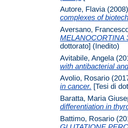
Autore, Flavia
(2008
complexes of biotechn
Aversano, Francesc
MELANOCORTINA 3
dottorato] (Inedito)
Avitabile, Angela
(20
with antibacterial and
Avolio, Rosario
(201
in cancer.
[Tesi di dot
Baratta, Maria Giuse
differentiation in thyr
Battimo, Rosario
(20
GLUTATIONE PERO