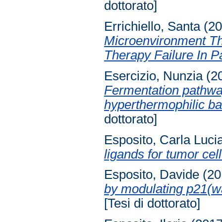
dottorato]
Errichiello, Santa
(2
Microenvironment Tha
Therapy Failure In P
Esercizio, Nunzia
(2
Fermentation pathwa
hyperthermophilic b
dottorato]
Esposito, Carla Luci
ligands for tumor cel
Esposito, Davide
(20
by modulating p21(wa
[Tesi di dottorato]