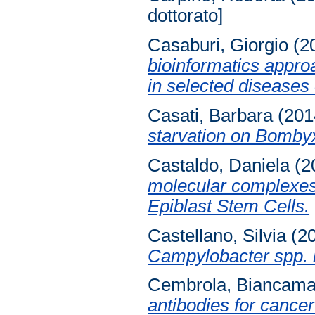
dottorato]
Casaburi, Giorgio
(2
bioinformatics appro
in selected diseases
Casati, Barbara
(201
starvation on Bombyx
Castaldo, Daniela
(2
molecular complexes 
Epiblast Stem Cells.
Castellano, Silvia
(2
Campylobacter spp. 
Cembrola, Biancama
antibodies for cance