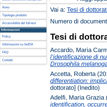
Anno
Vai a:
Tesi di dottora
Tipologia prodotto
Numero di document
Accessibilità del full-text
Informazioni
Tesi di dottor
Policy
Informazioni su fedOA
Accardo, Maria Car
FAQ
l’identificazione di n
Contatti
Drosophila melanoga
Accetta, Roberta
(20
differentiation: impli
dottorato] (Inedito)
Adelfi, Maria Grazia
identification, occurr