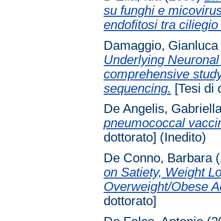
su funghi e micovirus
endofitosi tra ciliegi
Damaggio, Gianluca
Underlying Neuronal 
comprehensive study 
sequencing.
[Tesi di 
De Angelis, Gabriell
pneumococcal vaccin
dottorato] (Inedito)
De Conno, Barbara
(
on Satiety, Weight L
Overweight/Obese Ad
dottorato]