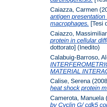
Caiazza, Carmen
(2
antigen presentation
macrophages.
[Tesi d
Caiazzo, Massimilia
protein in cellular d
dottorato] (Inedito)
Calabuig-Barroso, Al
INTERFEROMETRIC
MATERIAL INTERA
Calise, Serena
(200
heat shock protein 
Camerota, Manuela
by Cyclin G/ cdk5 co