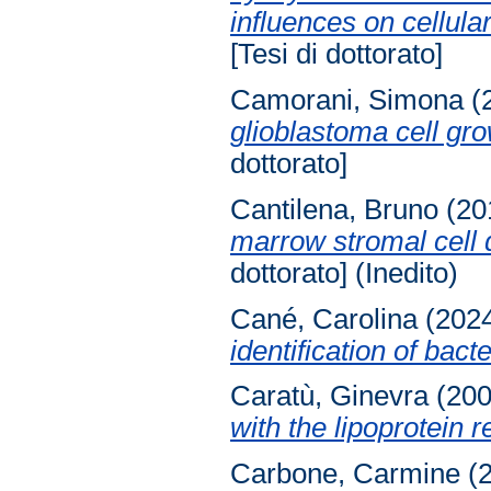
influences on cellul
[Tesi di dottorato]
Camorani, Simona
(
glioblastoma cell g
dottorato]
Cantilena, Bruno
(20
marrow stromal cell d
dottorato] (Inedito)
Cané, Carolina
(202
identification of bacte
Caratù, Ginevra
(20
with the lipoprotein 
Carbone, Carmine
(