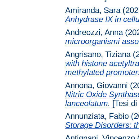
Amiranda, Sara
(202
Anhydrase IX in cell
Andreozzi, Anna
(20
microorganismi assoc
Angrisano, Tiziana
(
with histone acetyltr
methylated promoter
Annona, Giovanni
(2
Nitric Oxide Syntha
lanceolatum.
[Tesi di
Annunziata, Fabio
(2
Storage Disorders: 
Antignani, Vincenzo