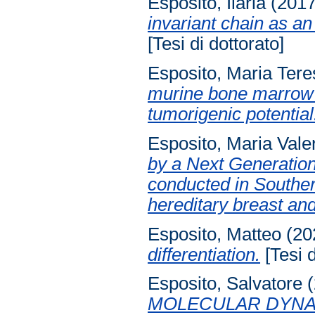
Esposito, Ilaria
(201
invariant chain as a
[Tesi di dottorato]
Esposito, Maria Tere
murine bone marrow st
tumorigenic potential
Esposito, Maria Vale
by a Next Generatio
conducted in Southern
hereditary breast a
Esposito, Matteo
(20
differentiation.
[Tesi d
Esposito, Salvatore
(
MOLECULAR DYNAM