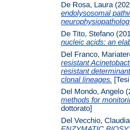
De Rosa, Laura
(202
endolysosomal pathw
neurophysiopatholog
De Tito, Stefano
(20
nucleic acids: an el
Del Franco, Mariate
resistant Acinetobact
resistant determinant
clonal lineages.
[Tesi
Del Mondo, Angelo
(
methods for monitori
dottorato]
Del Vecchio, Claudia
ENZYMATIC BIOS