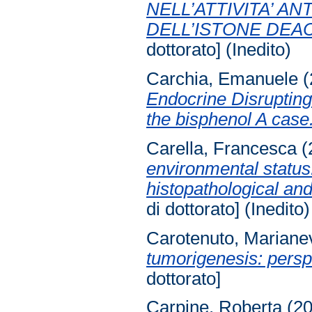
NELL’ATTIVITA’ A
DELL’ISTONE DEAC
dottorato] (Inedito)
Carchia, Emanuele
(
Endocrine Disrupting
the bisphenol A case
Carella, Francesca
(
environmental status
histopathological and
di dottorato] (Inedito)
Carotenuto, Mariane
tumorigenesis: persp
dottorato]
Carpine, Roberta
(2