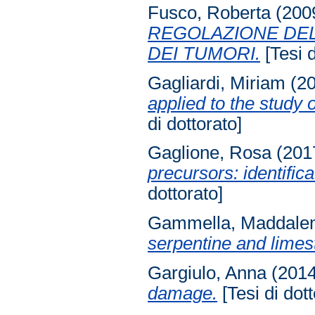
Fusco, Roberta
(200
REGOLAZIONE DEL
DEI TUMORI.
[Tesi d
Gagliardi, Miriam
(2
applied to the study
di dottorato]
Gaglione, Rosa
(201
precursors: identific
dottorato]
Gammella, Maddale
serpentine and limest
Gargiulo, Anna
(201
damage.
[Tesi di dott