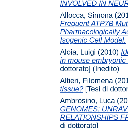
INVOLVED IN NEU
Allocca, Simona
(20
Frequent ATP7B Muta
Pharmacologically A
Isogenic Cell Model.
Aloia, Luigi
(2010)
Id
in mouse embryonic st
dottorato] (Inedito)
Altieri, Filomena
(20
tissue?
[Tesi di dotto
Ambrosino, Luca
(20
GENOMES: UNRAVEL
RELATIONSHIPS F
di dottorato]