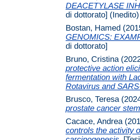
DEACETYLASE INH
di dottorato] (Inedito)
Bostan, Hamed
(201
GENOMICS: EXAM
di dottorato]
Bruno, Cristina
(202
protective action eli
fermentation with La
Rotavirus and SARS
Brusco, Teresa
(202
prostate cancer stem
Cacace, Andrea
(20
controls the activity 
carcinogenesis.
[Tesi