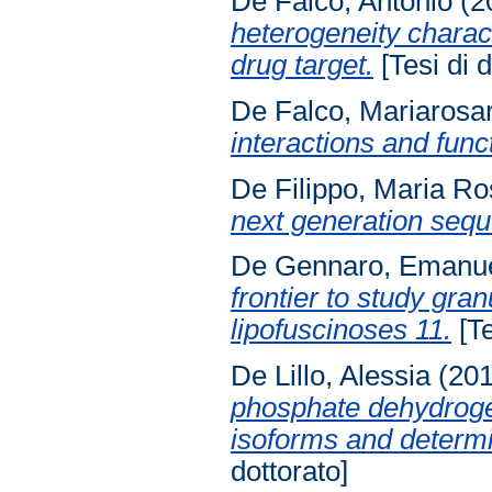
De Falco, Antonio
(2
heterogeneity charac
drug target.
[Tesi di d
De Falco, Mariarosar
interactions and func
De Filippo, Maria Ro
next generation sequ
De Gennaro, Emanu
frontier to study gra
lipofuscinoses 11.
[Te
De Lillo, Alessia
(20
phosphate dehydroge
isoforms and determin
dottorato]