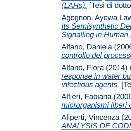
(LAHs).
[Tesi di dotto
Agognon, Ayewa La
Its Semisynthetic De
Signalling in Human 
Alfano, Daniela
(200
controllo del process
Alfano, Flora
(2014)
response in water bu
infectious agents.
[Te
Alfieri, Fabiana
(200
microrganismi liberi 
Aliperti, Vincenza
(2
ANALYSIS OF COD