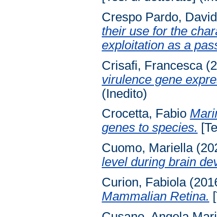
Crespo Pardo, Davi
their use for the cha
exploitation as a pa
Crisafi, Francesca
(2
virulence gene expre
(Inedito)
Crocetta, Fabio
Marin
genes to species.
[Te
Cuomo, Mariella
(20
level during brain d
Curion, Fabiola
(201
Mammalian Retina.
[
Cusano, Angela Mar