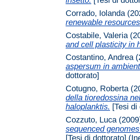
insetto.
[Tesi di dotto
Corrado, Iolanda
(20
renewable resources 
Costabile, Valeria
(2
and cell plasticity i
Costantino, Andrea
(
aspersum in ambiente
dottorato]
Cotugno, Roberta
(2
della tioredossina ne
haloplanktis.
[Tesi di 
Cozzuto, Luca
(2009
sequenced genomes b
[Tesi di dottorato] (In