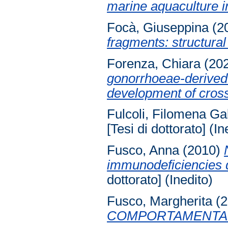
marine aquaculture 
Focà, Giuseppina
(2
fragments: structural
Forenza, Chiara
(20
gonorrhoeae-derive
development of cross
Fulcoli, Filomena Gab
[Tesi di dottorato] (In
Fusco, Anna
(2010)
immunodeficiencies du
dottorato] (Inedito)
Fusco, Margherita
(2
COMPORTAMENTALE