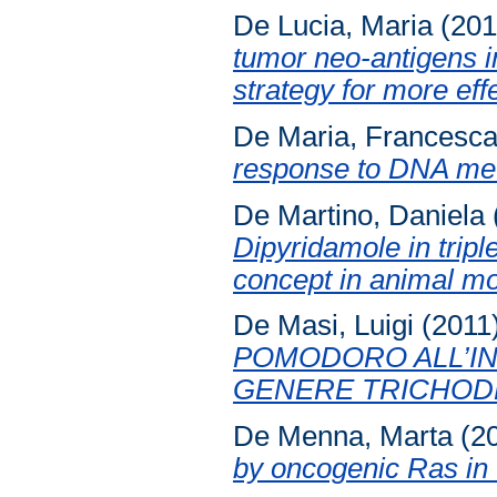
De Lucia, Maria
(20
tumor neo-antigens i
strategy for more eff
De Maria, Francesc
response to DNA meth
De Martino, Daniela
Dipyridamole in tripl
concept in animal mo
De Masi, Luigi
(2011
POMODORO ALL’IN
GENERE TRICHOD
De Menna, Marta
(2
by oncogenic Ras in t