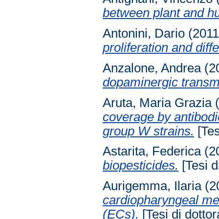
between plant and h
Antonini, Dario
(201
proliferation and diffe
Anzalone, Andrea
(2
dopaminergic transm
Aruta, Maria Grazia
(
coverage by antibod
group W strains.
[Tes
Astarita, Federica
(2
biopesticides.
[Tesi d
Aurigemma, Ilaria
(2
cardiopharyngeal mes
(ECs).
[Tesi di dottor