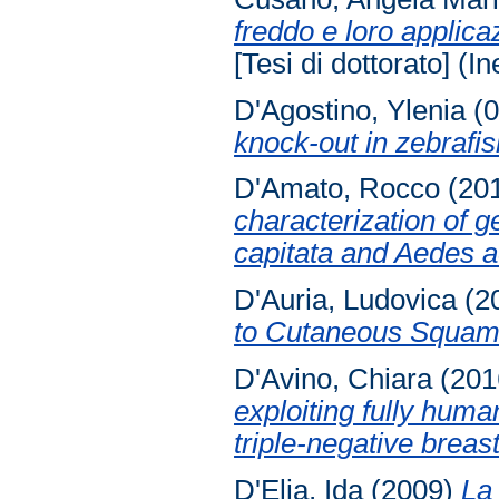
freddo e loro applica
[Tesi di dottorato] (In
D'Agostino, Ylenia
(0
knock-out in zebraf
D'Amato, Rocco
(20
characterization of g
capitata and Aedes a
D'Auria, Ludovica
(2
to Cutaneous Squam
D'Avino, Chiara
(201
exploiting fully hu
triple-negative breas
D'Elia, Ida
(2009)
La 