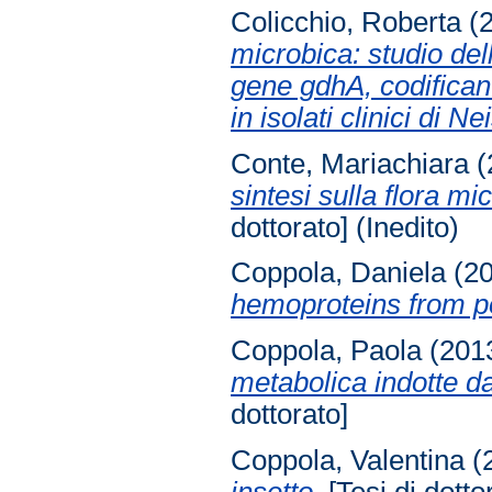
Colicchio, Roberta
(
microbica: studio del
gene gdhA, codifican
in isolati clinici di N
Conte, Mariachiara
(
sintesi sulla flora mi
dottorato] (Inedito)
Coppola, Daniela
(2
hemoproteins from p
Coppola, Paola
(201
metabolica indotte da
dottorato]
Coppola, Valentina
(