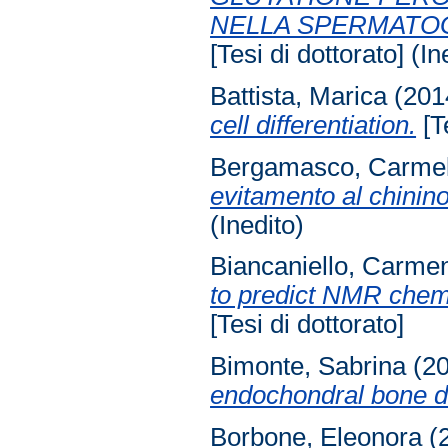
NELLA SPERMATOG
[Tesi di dottorato] (In
Battista, Marica
(201
cell differentiation.
[Te
Bergamasco, Carme
evitamento al chinin
(Inedito)
Biancaniello, Carme
to predict NMR chemi
[Tesi di dottorato]
Bimonte, Sabrina
(2
endochondral bone 
Borbone, Eleonora
(