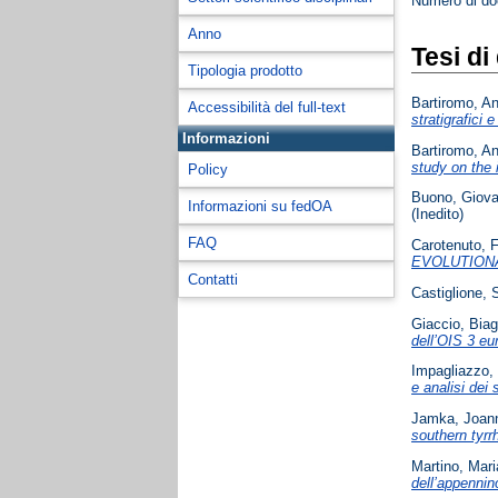
Numero di d
Anno
Tesi di
Tipologia prodotto
Bartiromo, An
Accessibilità del full-text
stratigrafici 
Informazioni
Bartiromo, An
study on the 
Policy
Buono, Giova
Informazioni su fedOA
(Inedito)
FAQ
Carotenuto, 
EVOLUTION
Contatti
Castiglione, S
Giaccio, Biag
dell’OIS 3 eu
Impagliazzo,
e analisi dei 
Jamka, Joan
southern tyrr
Martino, Mari
dell’appennin