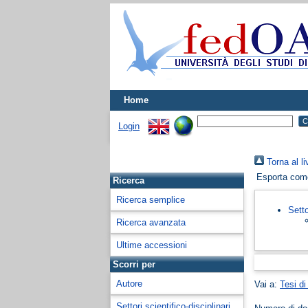
Home
Login
Torna al li
Esporta co
Ricerca
Ricerca semplice
Setto
Ricerca avanzata
Ultime accessioni
Scorri per
Autore
Vai a:
Tesi di
Settori scientifico-disciplinari