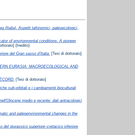
 (Italia). Aspetti tafonomici, paleoecologici,
cator of environmental conditions. A pioneer
ottorato] (Inedito)
eriore del Gran sasso d’Italia.
[Tesi di dottorato]
ERN EURASIA: MACROECOLOGICAL AND
RECORD.
[Tesi di dottorato]
che sub-orbitali e i cambiamenti bioculturali
 nell'Olocene medio e recente: dati antracologici
limatic and paleoenvironmental changes in the
o del giurassico superiore–cretacico inferiore