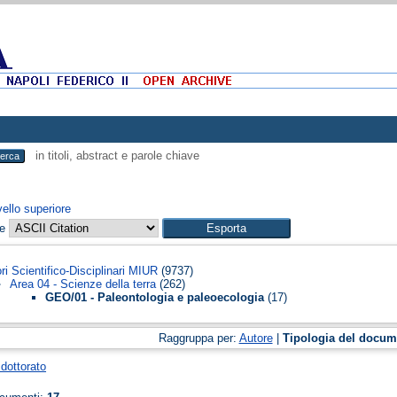
in titoli, abstract e parole chiave
vello superiore
me
ri Scientifico-Disciplinari MIUR
(9737)
Area 04 - Scienze della terra
(262)
GEO/01 - Paleontologia e paleoecologia
(17)
Raggruppa per:
Autore
|
Tipologia del docum
 dottorato