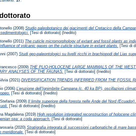
ocumenti:
17
.
 dottorato
tonello
(2008)
Studio paleobotanico dei giacimenti del Cretacico della Campania
e sedimentologici.
[Tesi di dottorato] (Inedito)
tonello
(2011)
The cuticle micromorphology of extant and fossil plants as indi
influence of volcanic gases on the cuticle structure in extant plants.
[Tesi di d
nni
(2007)
Studi geo-paleontologici su livelli ricchi in brachiopodi del Lias sup
Francesco
(2009)
THE PLIO-HOLOCENE LARGE MAMMALS OF THE WEST
ARY ANALYSES OF THE FAUNAS.
[Tesi di dottorato] (Inedito)
ilvia
(2021)
DIVERSIFICATION TRENDS INFERRED FROM THE FOSSIL 
io
(2006)
L’eruzione dell’Ignimbrite Campana (c. 40 ka BP), oscillazioni climati
ropeo.
[Tesi di dottorato] (Inedito)
 Stefania
(2009)
Il limite superiore della foresta nelle Ande del Nord (Ecuador)
suoli.
[Tesi di dottorato] (Inedito)
na Magdalena
(2019)
High resolution integrated reconstruction of holocene c
henian sea: a coda approach.
[Tesi di dottorato]
arosaria
(2020)
Stratigrafia integrata di successioni carbonatiche di mare bass
o meridionale.
[Tesi di dottorato]