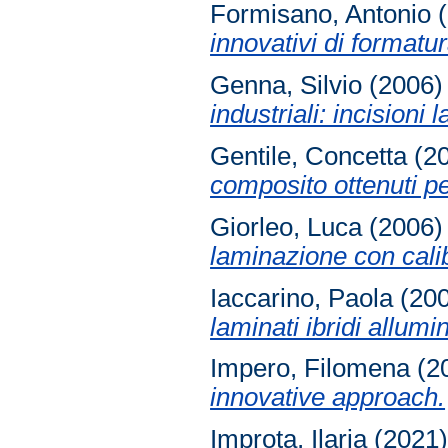
Formisano, Antonio
(
innovativi di formatur
Genna, Silvio
(2006
industriali: incisioni l
Gentile, Concetta
(2
composito ottenuti p
Giorleo, Luca
(2006
laminazione con calib
Iaccarino, Paola
(20
laminati ibridi allumi
Impero, Filomena
(2
innovative approach.
Improta, Ilaria
(2021