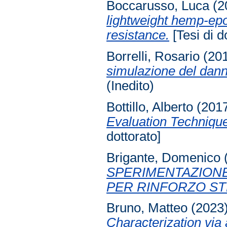
Boccarusso, Luca
(2
lightweight hemp-ep
resistance.
[Tesi di d
Borrelli, Rosario
(20
simulazione del danno
(Inedito)
Bottillo, Alberto
(201
Evaluation Technique
dottorato]
Brigante, Domenico
SPERIMENTAZIONE
PER RINFORZO S
Bruno, Matteo
(2023
Characterization via