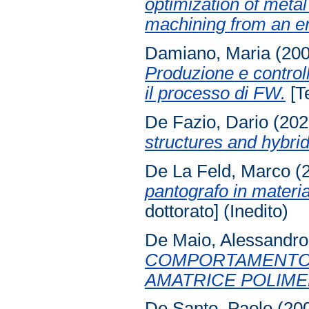
optimization of met
machining from an e
Damiano, Maria
(20
Produzione e control
il processo di FW.
[Te
De Fazio, Dario
(202
structures and hybri
De La Feld, Marco
(
pantografo in materia
dottorato] (Inedito)
De Maio, Alessandro
COMPORTAMENTO A
AMATRICE POLIME
De Santo, Paolo
(20