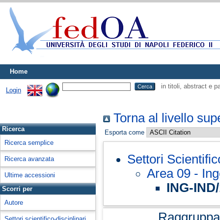
Home
in titoli, abstract e 
Login
Torna al livello sup
Ricerca
Esporta come
Ricerca semplice
Settori Scientifi
Ricerca avanzata
Area 09 - Ing
Ultime accessioni
ING-IND/
Scorri per
Autore
Raggruppa
Settori scientifico-disciplinari