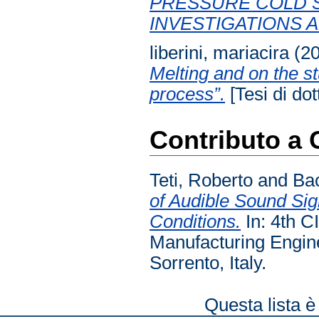
PRESSURE COLD 
INVESTIGATIONS 
liberini, mariacira
(2
Melting and on the s
process”.
[Tesi di dot
Contributo a
Teti, Roberto
and
Bac
of Audible Sound Sig
Conditions.
In: 4th C
Manufacturing Engine
Sorrento, Italy.
Questa lista è