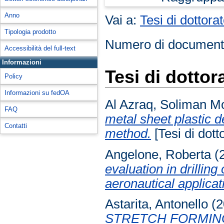
Anno
Vai a:
Tesi di dottora
Tipologia prodotto
Numero di document
Accessibilità del full-text
Informazioni
Tesi di dottor
Policy
Informazioni su fedOA
Al Azraq, Soliman 
FAQ
metal sheet plastic 
Contatti
method.
[Tesi di dotto
Angelone, Roberta
(
evaluation in drilli
aeronautical applicat
Astarita, Antonello
(2
STRETCH FORMING 