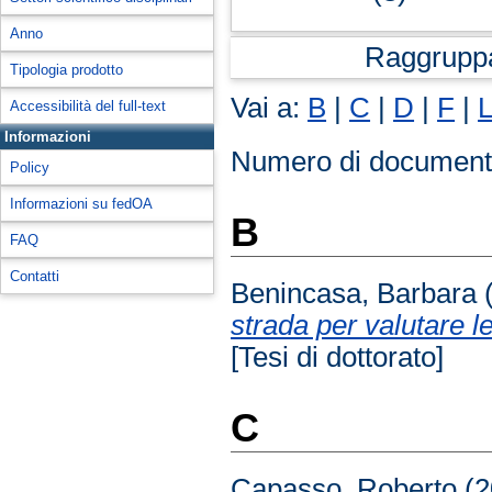
Anno
Raggrupp
Tipologia prodotto
Vai a:
B
|
C
|
D
|
F
|
Accessibilità del full-text
Informazioni
Numero di document
Policy
Informazioni su fedOA
B
FAQ
Contatti
Benincasa, Barbara
strada per valutare le
[Tesi di dottorato]
C
Capasso, Roberto
(2