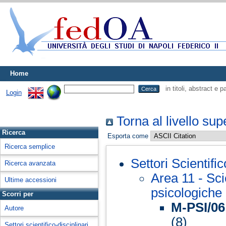
Home
in titoli, abstract e 
Login
Torna al livello sup
Ricerca
Esporta come
Ricerca semplice
Settori Scientifi
Ricerca avanzata
Area 11 - Sci
Ultime accessioni
psicologiche
Scorri per
M-PSI/06 
Autore
(8)
Settori scientifico-disciplinari