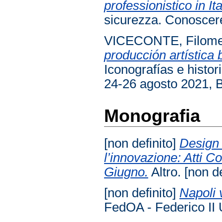
professionistico in Ita
sicurezza. Conoscere
VICECONTE, Filom
producción artística 
Iconografías e histor
24-26 agosto 2021, 
Monografia
[non definito]
Design 
l’innovazione: Atti 
Giugno.
Altro. [non de
[non definito]
Napoli v
FedOA - Federico II 