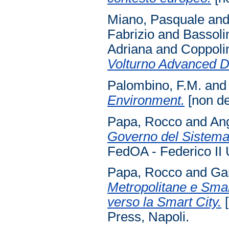
Miano, Pasquale
an
Fabrizio
and
Bassoli
Adriana
and
Coppoli
Volturno Advanced D
Palombino, F.M.
an
Environment.
[non de
Papa, Rocco
and
Ang
Governo del Sistema 
FedOA - Federico II 
Papa, Rocco
and
Ga
Metropolitane e Smart
verso la Smart City.
[
Press, Napoli.