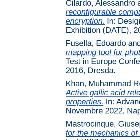
Cilardo, Alessandro
reconfigurable comp
encryption.
In: Desig
Exhibition (DATE), 
Fusella, Edoardo
an
mapping tool for pho
Test in Europe Conf
2016, Dresda.
Khan, Muhammad R
Active gallic acid re
properties.
In: Advan
Novembre 2022, Nap
Mastrocinque, Gius
for the mechanics of 