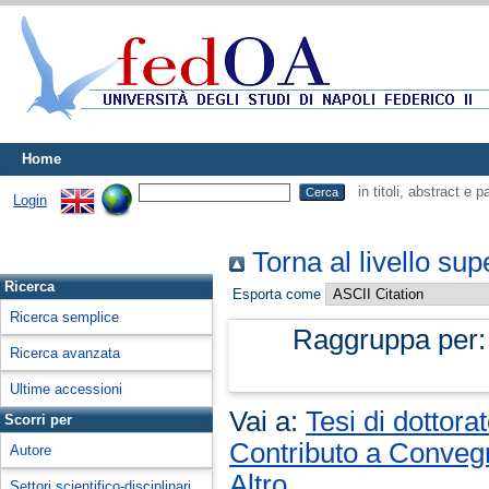
Home
in titoli, abstract e 
Login
Torna al livello sup
Ricerca
Esporta come
Ricerca semplice
Raggruppa per
Ricerca avanzata
Ultime accessioni
Vai a:
Tesi di dottora
Scorri per
Contributo a Conve
Autore
Altro
Settori scientifico-disciplinari