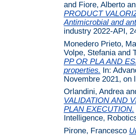
and
Fiore, Alberto
a
PRODUCT VALORIZ
Antimicrobial and ant
industry 2022-API, 
Monedero Prieto, Ma
Volpe, Stefania
and
T
PP OR PLA AND ESSE
properties.
In: Advanc
Novembre 2021, on l
Orlandini, Andrea
an
VALIDATION AND 
PLAN EXECUTION.
Intelligence, Robotic
Pirone, Francesco
Un