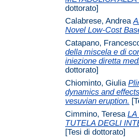
dottorato]
Calabrese, Andrea
A
Novel Low-Cost Base
Catapano, Francesc
della miscela e di c
iniezione diretta me
dottorato]
Chiominto, Giulia
Pli
dynamics and effects 
vesuvian eruption.
[T
Cimmino, Teresa
LA
TUTELA DEGLI INT
[Tesi di dottorato]