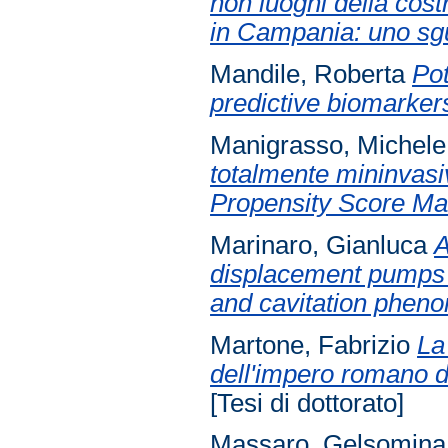
non luoghi della cost
in Campania: uno sg
Mandile, Roberta
Pot
predictive biomarker
Manigrasso, Michele
totalmente mininvasiv
Propensity Score Ma
Marinaro, Gianluca
A
displacement pumps f
and cavitation phen
Martone, Fabrizio
La
dell'impero romano di
[Tesi di dottorato]
Massaro, Gelsomina