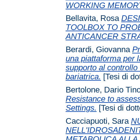
WORKING MEMOR
Bellavita, Rosa
DES
TOOLBOX TO PROB
ANTICANCER STRA
Berardi, Giovanna
Pr
una piattaforma per l
supporto al controllo 
bariatrica.
[Tesi di do
Bertolone, Dario Tin
Resistance to assess 
Settings.
[Tesi di dott
Cacciapuoti, Sara
N
NELL'IDROSADENI
METABOLICA ALLA