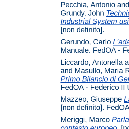
Pecchia, Antonio
an
Grundy, John
Technic
Industrial System us
[non definito].
Gerundo, Carlo
L'ada
Manuale. FedOA - Fed
Liccardo, Antonella
a
and
Masullo, Maria 
Primo Bilancio di Gen
FedOA - Federico II 
Mazzeo, Giuseppe
L
[non definito]. FedOA
Meriggi, Marco
Parla
contesto europeo.
[no