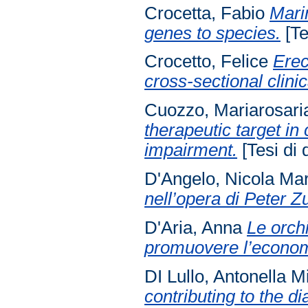
Crocetta, Fabio
Marin
genes to species.
[Te
Crocetto, Felice
Erec
cross-sectional clinic
Cuozzo, Mariarosari
therapeutic target i
impairment.
[Tesi di 
D'Angelo, Nicola Mar
nell’opera di Peter Z
D'Aria, Anna
Le orch
promuovere l’economi
DI Lullo, Antonella M
contributing to the d