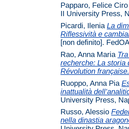
Papparo, Felice Ciro
II University Press, N
Picardi, Ilenia
La dim
Riflessività e camb
[non definito]. FedOA
Rao, Anna Maria
Tra
recherche: La storia 
Révolution française
Ruoppo, Anna Pia
Es
inattualità dell’analit
University Press, Nap
Russo, Alessio
Feder
nella dinastia aragon
University Press, Nap