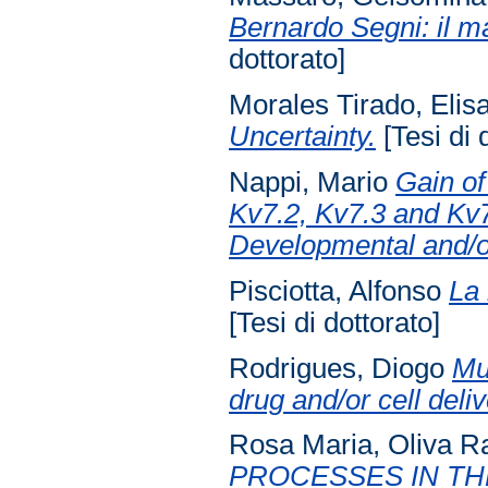
Bernardo Segni: il ma
dottorato]
Morales Tirado, Elis
Uncertainty.
[Tesi di 
Nappi, Mario
Gain of
Kv7.2, Kv7.3 and Kv7
Developmental and/o
Pisciotta, Alfonso
La 
[Tesi di dottorato]
Rodrigues, Diogo
Mul
drug and/or cell deliv
Rosa Maria, Oliva R
PROCESSES IN TH