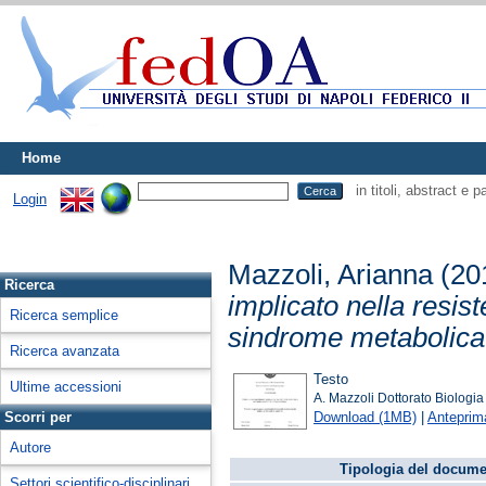
Home
in titoli, abstract e 
Login
Mazzoli, Arianna
(20
Ricerca
implicato nella resist
Ricerca semplice
sindrome metabolica
Ricerca avanzata
Testo
Ultime accessioni
A. Mazzoli Dottorato Biologia
Download (1MB)
|
Anteprim
Scorri per
Autore
Tipologia del docume
Settori scientifico-disciplinari