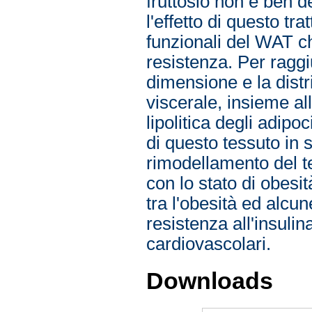
fruttosio non è ben d
l'effetto di questo tr
funzionali del WAT ch
resistenza. Per raggi
dimensione e la distr
viscerale, insieme alla
lipolitica degli adipo
di questo tessuto in se
rimodellamento del 
con lo stato di obesi
tra l'obesità ed alcu
resistenza all'insulina
cardiovascolari.
Downloads